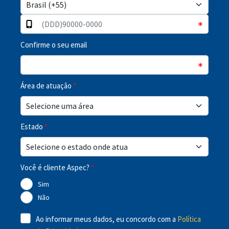
Confirme o seu email
Área de atuação
*
Estado
*
Você é cliente Aspec?
*
Sim
Não
Ao informar meus dados, eu concordo com a
Política